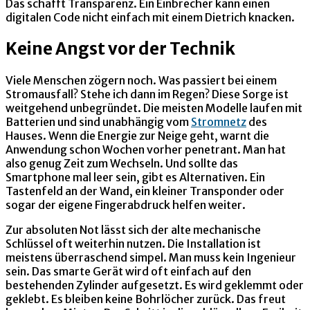
Das schafft Transparenz. Ein Einbrecher kann einen
digitalen Code nicht einfach mit einem Dietrich knacken.
Keine Angst vor der Technik
Viele Menschen zögern noch. Was passiert bei einem
Stromausfall? Stehe ich dann im Regen? Diese Sorge ist
weitgehend unbegründet. Die meisten Modelle laufen mit
Batterien und sind unabhängig vom
Stromnetz
des
Hauses. Wenn die Energie zur Neige geht, warnt die
Anwendung schon Wochen vorher penetrant. Man hat
also genug Zeit zum Wechseln. Und sollte das
Smartphone mal leer sein, gibt es Alternativen. Ein
Tastenfeld an der Wand, ein kleiner Transponder oder
sogar der eigene Fingerabdruck helfen weiter.
Zur absoluten Not lässt sich der alte mechanische
Schlüssel oft weiterhin nutzen. Die Installation ist
meistens überraschend simpel. Man muss kein Ingenieur
sein. Das smarte Gerät wird oft einfach auf den
bestehenden Zylinder aufgesetzt. Es wird geklemmt oder
geklebt. Es bleiben keine Bohrlöcher zurück. Das freut