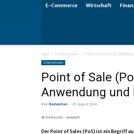
E-Commerce
Wirtschaft
Finan
Start
Unternehmen
Point of Sale (PoS): Definiti
Unternehmen
Point of Sale (Po
Anwendung und B
Von
Redaktion
-
23. August 2024
© fotolia.com - wutzkoh
Der Point of Sales (PoS) ist ein Begriff 