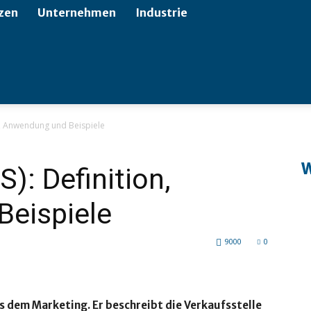
zen
Unternehmen
Industrie
on, Anwendung und Beispiele
W
S): Definition,
eispiele
9000
0
aus dem Marketing. Er beschreibt die Verkaufsstelle