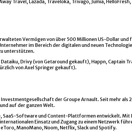
ay Travel, Lazada, Traveloka, Trivago, Jumia, HelloFresh, E
erwalteten Vermögen von über 500 Millionen US-Dollar und f
Unternehmer im Bereich der digitalen und neuen Technologie
zu unterstützen.
, Dataiku, Drivy (von Getaround gekauft), Happn, Captain Tr
rzlich von Axel Springer gekauft).
e Investmentgesellschaft der Groupe Arnault. Seit mehr als 2
und auf der ganzen Welt.
, SaaS-Software und Content-Plattformen entwickelt. Mit Bü
m internationalen Einsatz und Zugang zu einem Netzwerk füh
, eToro, ManoMano, Noom, Netflix, Slack und Spotify.