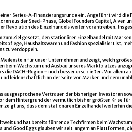
einer Series-A-Finanzierungsrunde ein. Angeführt wird die 
oren aus der Seed-Phase, Global Founders Capital, Alven un
er Revolution des Einzelhandels weiter vorantreiben. Insge
 zum Ziel gesetzt, den stationären Einzelhandel mit Marken 
itspflege, Haushaltswaren und Fashion spezialisiert ist, me
ens zu verdoppeln.
n Meilenstein für unser Unternehmen und zeigt, welch große
gen beim Wachstum und Ausbau unseres Marktplatzes anzuge
s die DACH-Region – noch besser erschließen. Vor allem aber 
und leidenschaftlich an der Seite von Marken und dem unab
das ausgesprochene Vertrauen der bisherigen Investoren so
 vor dem Hintergrund der vermutlich bisher größten Krise fü
 zeigt uns, dass dem stationären Einzelhandel weiterhin di
eltweit und hat bereits führende Techfirmen beim Wachstum 
va und Good Eggs glauben wir seit langem an Plattformen, d