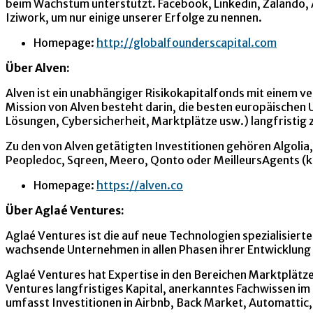
beim Wachstum unterstützt. Facebook, Linkedin, Zalando, Aw
Iziwork, um nur einige unserer Erfolge zu nennen.
Homepage:
http://globalfounderscapital.com
Über Alven:
Alven ist ein unabhängiger Risikokapitalfonds mit einem v
Mission von Alven besteht darin, die besten europäischen 
Lösungen, Cybersicherheit, Marktplätze usw.) langfristig 
Zu den von Alven getätigten Investitionen gehören Algolia
Peopledoc, Sqreen, Meero, Qonto oder MeilleursAgents (kü
Homepage:
https://alven.co
Über Aglaé Ventures:
Aglaé Ventures ist die auf neue Technologien spezialisiert
wachsende Unternehmen in allen Phasen ihrer Entwicklung 
Aglaé Ventures hat Expertise in den Bereichen Marktplätze
Ventures langfristiges Kapital, anerkanntes Fachwissen i
umfasst Investitionen in Airbnb, Back Market, Automattic