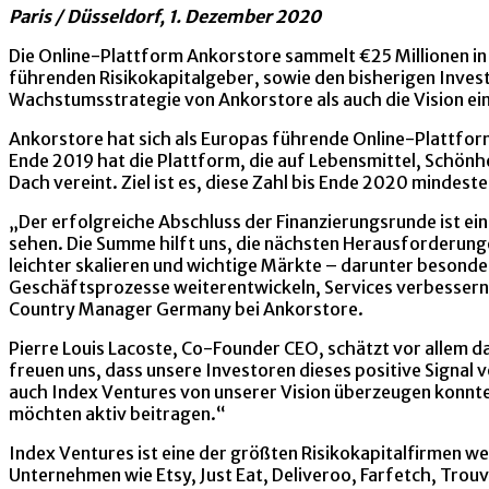
Paris / Düsseldorf, 1. Dezember 2020
Die Online-Plattform Ankorstore sammelt €25 Millionen in 
führenden Risikokapitalgeber, sowie den bisherigen Invest
Wachstumsstrategie von Ankorstore als auch die Vision ein
Ankorstore hat sich als Europas führende Online-Plattform
Ende 2019 hat die Plattform, die auf Lebensmittel, Schönhe
Dach vereint. Ziel ist es, diese Zahl bis Ende 2020 mindest
„Der erfolgreiche Abschluss der Finanzierungsrunde ist ei
sehen. Die Summe hilft uns, die nächsten Herausforderun
leichter skalieren und wichtige Märkte – darunter besonder
Geschäftsprozesse weiterentwickeln, Services verbessern 
Country Manager Germany bei Ankorstore.
Pierre Louis Lacoste, Co-Founder CEO, schätzt vor allem 
freuen uns, dass unsere Investoren dieses positive Signal
auch Index Ventures von unserer Vision überzeugen konnten
möchten aktiv beitragen.“
Index Ventures ist eine der größten Risikokapitalfirmen w
Unternehmen wie Etsy, Just Eat, Deliveroo, Farfetch, Trou