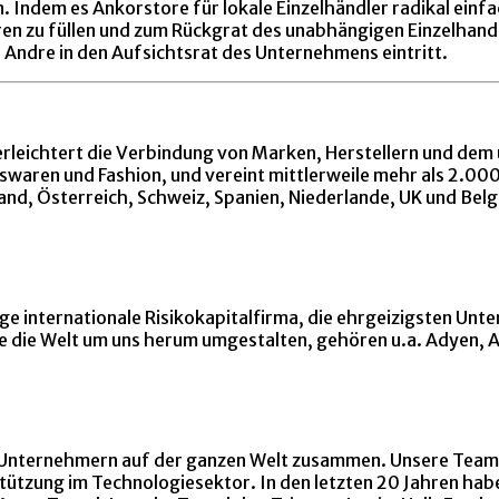
. Indem es Ankorstore für lokale Einzelhändler radikal ein
ren zu füllen und zum Rückgrat des unabhängigen Einzelhand
ia Andre in den Aufsichtsrat des Unternehmens eintritt.
leichtert die Verbindung von Marken, Herstellern und dem u
tswaren und Fashion, und vereint mittlerweile mehr als 2.0
nd, Österreich, Schweiz, Spanien, Niederlande, UK und Belgi
ige internationale Risikokapitalfirma, die ehrgeizigsten Un
die Welt um uns herum umgestalten, gehören u.a. Adyen, Al
it Unternehmern auf der ganzen Welt zusammen. Unsere Teams
tützung im Technologiesektor. In den letzten 20 Jahren ha