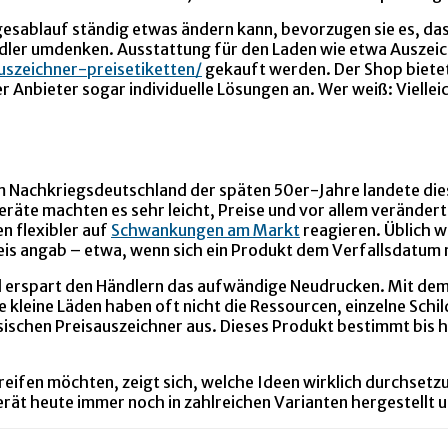
Tagesablauf ständig etwas ändern kann, bevorzugen sie es, 
ändler umdenken. Ausstattung für den Laden wie etwa Auszei
uszeichner-preisetiketten/
gekauft werden. Der Shop bietet
r Anbieter sogar individuelle Lösungen an. Wer weiß: Viellei
m Nachkriegsdeutschland der späten 50er-Jahre landete dies
räte machten es sehr leicht, Preise und vor allem verändert
n flexibler auf
Schwankungen am Markt
reagieren. Üblich w
Preis angab – etwa, wenn sich ein Produkt dem Verfallsdatum
und erspart den Händlern das aufwändige Neudrucken. Mit de
kleine Läden haben oft nicht die Ressourcen, einzelne Schil
sischen Preisauszeichner aus. Dieses Produkt bestimmt bis h
greifen möchten, zeigt sich, welche Ideen wirklich durchsetz
erät heute immer noch in zahlreichen Varianten hergestellt 