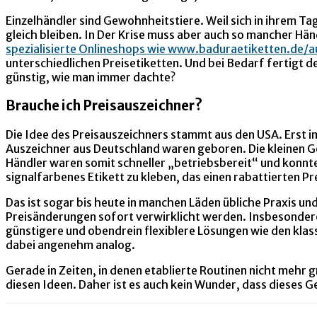
Einzelhändler sind Gewohnheitstiere. Weil sich in ihrem 
gleich bleiben. In Der Krise muss aber auch so mancher H
spezialisierte Onlineshops wie www.baduraetiketten.de/a
unterschiedlichen Preisetiketten. Und bei Bedarf fertigt de
günstig, wie man immer dachte?
Brauche ich Preisauszeichner?
Die Idee des Preisauszeichners stammt aus den USA. Erst i
Auszeichner aus Deutschland waren geboren. Die kleinen Ge
Händler waren somit schneller „betriebsbereit“ und konnte
signalfarbenes Etikett zu kleben, das einen rabattierten 
Das ist sogar bis heute in manchen Läden übliche Praxis 
Preisänderungen sofort verwirklicht werden. Insbesondere 
günstigere und obendrein flexiblere Lösungen wie den klas
dabei angenehm analog.
Gerade in Zeiten, in denen etablierte Routinen nicht mehr 
diesen Ideen. Daher ist es auch kein Wunder, dass dieses G