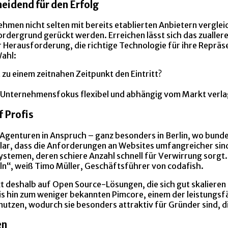
eidend für den Erfolg
hmen nicht selten mit bereits etablierten Anbietern vergle
Vordergrund gerückt werden. Erreichen lässt sich das zuall
r Herausforderung, die richtige Technologie für ihre Reprä
Wahl:
zu einem zeitnahen Zeitpunkt den Eintritt?
in Unternehmensfokus flexibel und abhängig vom Markt verl
f Profis
Agenturen in Anspruch – ganz besonders in Berlin, wo bund
klar, dass die Anforderungen an Websites umfangreicher sind
en, deren schiere Anzahl schnell für Verwirrung sorgt. „Hi
ln“, weiß Timo Müller, Geschäftsführer von codafish.
t deshalb auf Open Source-Lösungen, die sich gut skalieren
is hin zum weniger bekannten Pimcore, einem der leistungs
 nutzen, wodurch sie besonders attraktiv für Gründer sind, 
en