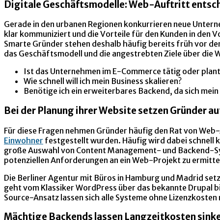
Digitale Geschäftsmodelle: Web-Auftritt entsch
Gerade in den urbanen Regionen konkurrieren neue Unterne
klar kommuniziert und die Vorteile für den Kunden in den 
Smarte Gründer stehen deshalb häufig bereits früh vor de
das Geschäftsmodell und die angestrebten Ziele über die 
Ist das Unternehmen im E-Commerce tätig oder plant 
Wie schnell will ich mein Business skalieren?
Benötige ich ein erweiterbares Backend, da sich me
Bei der Planung ihrer Website setzen Gründer au
Für diese Fragen nehmen Gründer häufig den Rat von Web-
Einwohner
festgestellt wurden. Häufig wird dabei schnell 
große Auswahl von Content Management- und Backend-System
potenziellen Anforderungen an ein Web-Projekt zu ermitte
Die Berliner Agentur mit Büros in Hamburg und Madrid setz
geht vom Klassiker WordPress über das bekannte Drupal b
Source-Ansatz lassen sich alle Systeme ohne Lizenzkosten
Mächtige Backends lassen Langzeitkosten sink