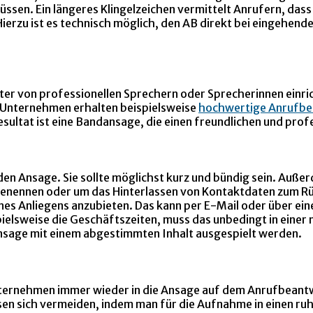
üssen. Ein längeres Klingelzeichen vermittelt Anrufern, das
ierzu ist es technisch möglich, den AB direkt bei eingehen
er von professionellen Sprechern oder Sprecherinnen einric
Unternehmen erhalten beispielsweise
hochwertige Anrufbe
ultat ist eine Bandansage, die einen freundlichen und profe
enden Ansage. Sie sollte möglichst kurz und bündig sein. Auß
benennen oder um das Hinterlassen von Kontaktdaten zum Rüc
nes Anliegens anzubieten. Das kann per E-Mail oder über ein
ispielsweise die Geschäftszeiten, muss das unbedingt in ein
nsage mit einem abgestimmten Inhalt ausgespielt werden.
Unternehmen immer wieder in die Ansage auf dem Anrufbeantw
en sich vermeiden, indem man für die Aufnahme in einen ruhi