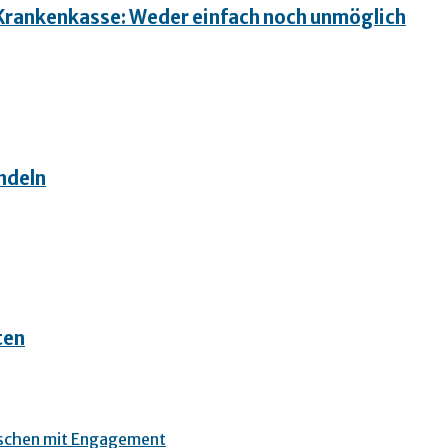
e Krankenkasse: Weder einfach noch unmöglich
ndeln
ten