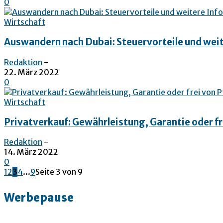
0
Wirtschaft
Auswandern nach Dubai: Steuervorteile und wei
Redaktion
-
22. März 2022
0
Wirtschaft
Privatverkauf: Gewährleistung, Garantie oder fr
Redaktion
-
14. März 2022
0
1
2
3
4
...
9
Seite 3 von 9
Werbepause